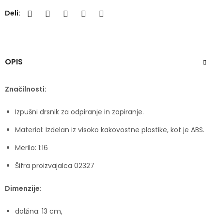
Deli:
OPIS
Značilnosti:
Izpušni drsnik za odpiranje in zapiranje.
Material: Izdelan iz visoko kakovostne plastike, kot je ABS.
Merilo: 1:16
Šifra proizvajalca 02327
Dimenzije:
dolžina: 13 cm,