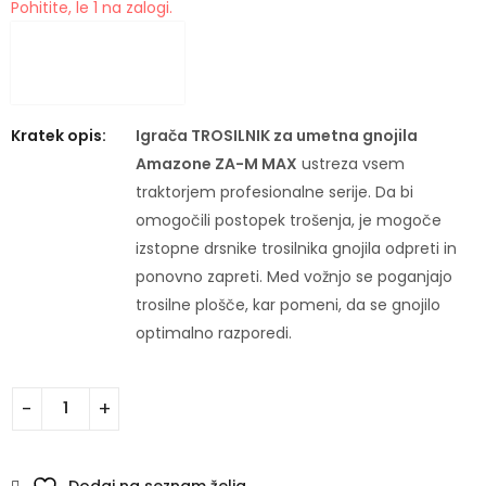
Pohitite, le 1 na zalogi.
Kratek opis:
Igrača TROSILNIK za umetna gnojila
Amazone ZA-M MAX
ustreza vsem
traktorjem profesionalne serije. Da bi
omogočili postopek trošenja, je mogoče
izstopne drsnike trosilnika gnojila odpreti in
ponovno zapreti. Med vožnjo se poganjajo
trosilne plošče, kar pomeni, da se gnojilo
optimalno razporedi.
Dodaj na seznam želja