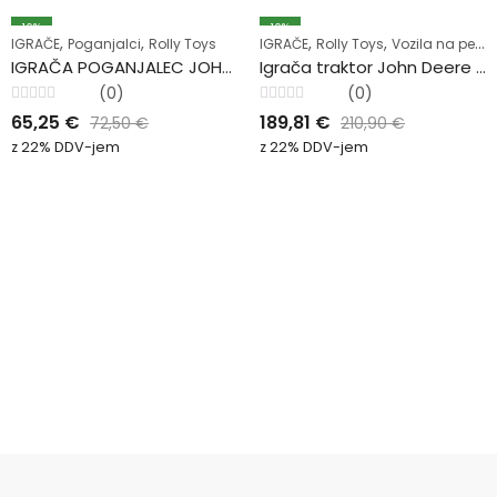
10
%
10
%
,
,
,
,
IGRAČE
Poganjalci
Rolly Toys
IGRAČE
Rolly Toys
Vozila na pedala
IGRAČA POGANJALEC JOHN DEERE
Igrača traktor John Deere 7930 Farmtrac
(0)
(0)
Ocenjeno
Ocenjeno
65,25
€
189,81
€
72,50
€
210,90
€
0
0
od
od
z 22% DDV-jem
z 22% DDV-jem
5
5