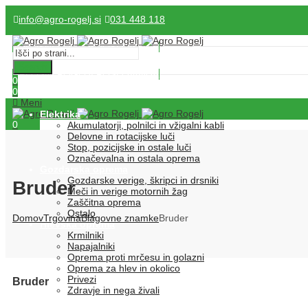
info@agro-rogelj.si
031 448 118
SPLOŠNI POGOJI POSLOVANJA
Search
SPLOŠNI POGOJI POSLOVANJA
0
0
Meni
Elektrika
0
Akumulatorji, polnilci in vžigalni kabli
Delovne in rotacijske luči
Stop, pozicijske in ostale luči
Označevalna in ostala oprema
Gozdarska oprema
Gozdarske verige, škripci in drsniki
Bruder
Meči in verige motornih žag
Zaščitna oprema
Ostalo
Domov
Trgovina
Blagovne znamke
Bruder
Hlevska oprema
Krmilniki
Napajalniki
Oprema proti mrčesu in golazni
Oprema za hlev in okolico
Privezi
Bruder
Zdravje in nega živali
Igrače