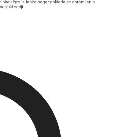
olnitev igre je lahko bager nakladalec opremljen s
ijski seriji.