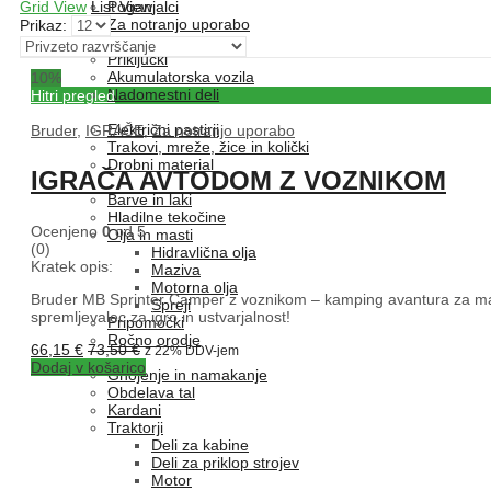
Grid View
List View
Poganjalci
Za notranjo uporabo
Prikaz:
Vozila na pedala
Priključki
Akumulatorska vozila
10
%
Nadomestni deli
Hitri pregled
Pašna oprema
Električni pastirji
Bruder
,
IGRAČE
,
Za notranjo uporabo
Trakovi, mreže, žice in količki
Drobni material
IGRAČA AVTODOM Z VOZNIKOM
Delavnica
Barve in laki
Hladilne tekočine
Ocenjeno
0
od 5
Olja in masti
(0)
Hidravlična olja
Kratek opis:
Maziva
Motorna olja
Bruder MB Sprinter Camper z voznikom – kamping avantura za mal
Spreji
spremljevalec za igro in ustvarjalnost!
Pripomočki
Ročno orodje
66,15
€
73,50
€
z 22% DDV-jem
Rezervni deli
Dodaj v košarico
Gnojenje in namakanje
Obdelava tal
Kardani
Traktorji
Deli za kabine
Deli za priklop strojev
Motor