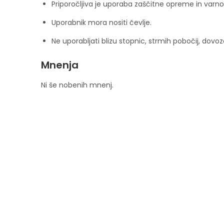
Priporočljiva je uporaba zaščitne opreme in varn
Uporabnik mora nositi čevlje.
Ne uporabljati blizu stopnic, strmih pobočij, dovozo
Mnenja
Ni še nobenih mnenj.