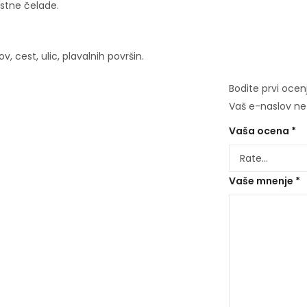
ostne čelade.
v, cest, ulic, plavalnih površin.
Bodite prvi oce
Vaš e-naslov ne 
Vaša ocena
*
Vaše mnenje
*