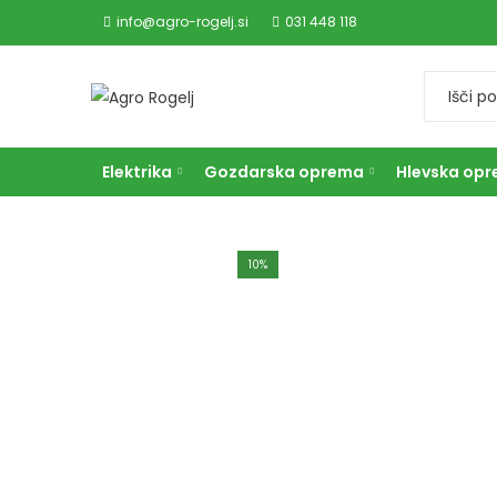
info@agro-rogelj.si
031 448 118
Elektrika
Gozdarska oprema
Hlevska op
10
%