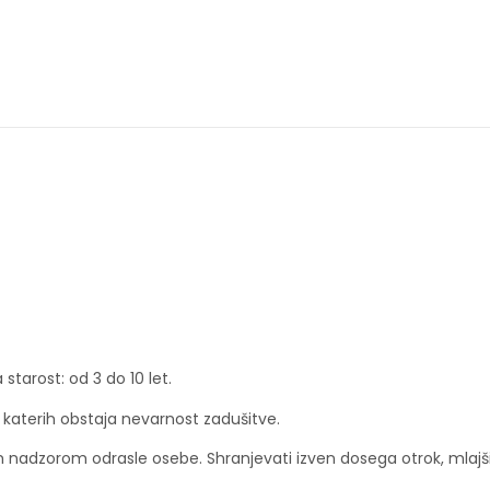
 starost: od 3 do 10 let.
 katerih obstaja nevarnost zadušitve.
nadzorom odrasle osebe. Shranjevati izven dosega otrok, mlajših