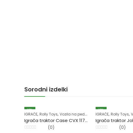
Sorodni izdelki
10
%
10
%
,
,
,
,
IGRAČE
Rolly Toys
Vozila na pedala
IGRAČE
Rolly Toys
V
Igrača traktor Case CVX 1170 s prikolico
(0)
(0)
Ocenjeno
Ocenjeno