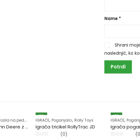
Name
*
Shrani moje
naslednjič, ko 
10
%
10
%
,
,
,
ozila na pedala
IGRAČE
Poganjalci
Rolly Toys
IGRAČE
Poganj
Igrača traktor John Deere z nakladalnikom in prikolico
Igrača tricikel RollyTrac JD
Igrača pogan
(0)
(
Ocenjeno
Ocenjeno