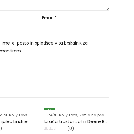
Email
*
 ime, e-pošto in spletišče v ta brskalnik za
komentiram.
10
%
10
%
,
,
,
alci
Rolly Toys
IGRAČE
Rolly Toys
Vozila na pedala
jalec Lindner
Igrača traktor John Deere Rovokopač
0)
(0)
Ocenjeno