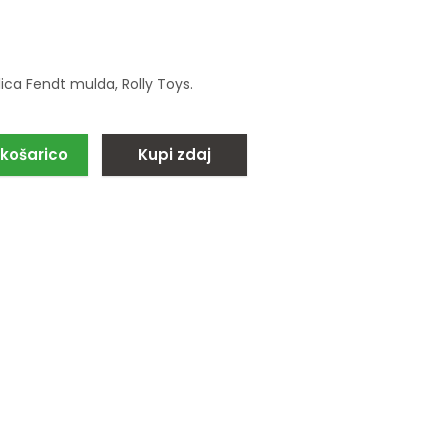
lica Fendt mulda, Rolly Toys.
 košarico
Kupi zdaj