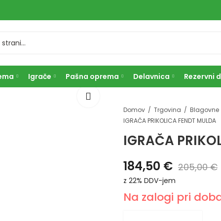
rema
Igrače
Pašna oprema
Delavnica
Rezervni d
Domov
Trgovina
IGRAČA PRIKOLICA FENDT MULDA
IGRAČA PRIKO
184,50
€
205,00
€
z 22% DDV-jem
Na zalogi pri doba