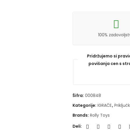
100% zadovoljst
Pridržujemo si prav
povišanja cen s stra
Šifra:
000848
Kategorije:
IGRAČE
,
Priključk
Brands:
Rolly Toys
Deli: