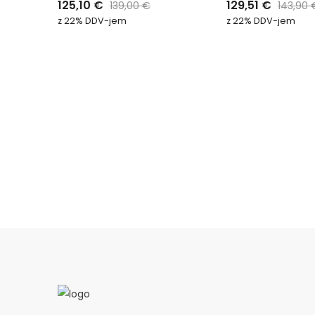
125,10
€
129,51
€
139,00
€
143,90
0
0
od
od
z 22% DDV-jem
z 22% DDV-jem
5
5