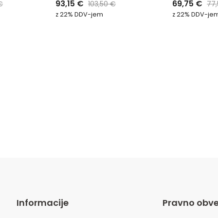
93,15
€
69,75
€
€
103,50
€
77
0
0
od
od
z 22% DDV-jem
z 22% DDV-je
5
5
Informacije
Pravno obve