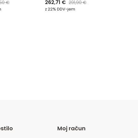
262,71
€
,50
€
291,90
€
0
od
m
z 22% DDV-jem
5
,
IGRAČE
R
Ocenjeno
229,41
0
od
z 22% DD
5
stilo
Moj račun