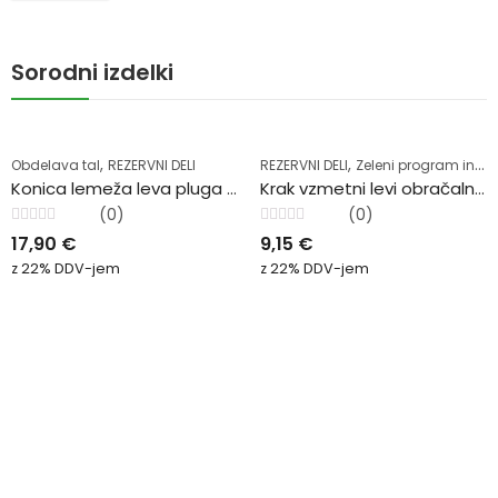
Sorodni izdelki
,
,
Obdelava tal
REZERVNI DELI
REZERVNI DELI
Zeleni program in krmljenje
Konica lemeža leva pluga Pottinger
Krak vzmetni levi obračalnika Kuhn
(0)
(0)
Ocenjeno
Ocenjeno
17,90
€
9,15
€
0
0
od
od
z 22% DDV-jem
z 22% DDV-jem
5
5