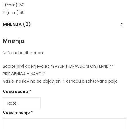
l (mm):
150
F (mm):
80
MNENJA (0)
Mnenja
Ni še nobenih mnenj.
Bodite prvi ocenjevalec “ZASUN HIDRAVLIČNI CISTERNE 4″
PRIROBNICA + NAVOJ”
Vaš e-naslov ne bo objavljen.
*
označuje zahtevana polja
Vaša ocena
*
Vaše mnenje
*