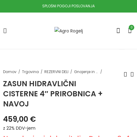
SPLOŠNI POGOJI POSLOVANJA
0
Domov
Trgovina
REZERVNI DELI
Gnojenje in namakanje
ZASUN HIDRAVLIČNI
CISTERNE 4″ PRIROBNICA +
ZASUN CISTERNE 5"
ZASUN HIDRAVLIČNI
PRIROBNICA +
CISTERNE 5"
NAVOJ
NAVOJ
PRIROBNICA +
199,00
409,00
€
z 22%
€
z 22%
NAVOJ
459,00
€
DDV-jem
DDV-jem
z 22% DDV-jem