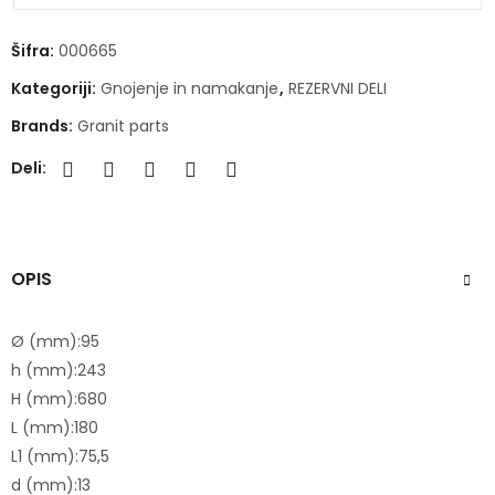
Šifra:
000665
Kategoriji:
Gnojenje in namakanje
,
REZERVNI DELI
Brands:
Granit parts
Deli:
OPIS
Ø (mm):
95
h (mm):
243
H (mm):
680
L (mm):
180
L1 (mm):
75,5
d (mm):
13