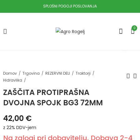
SPLOŠNI POGOJI POSLOVANJA
0
Domov
Trgovina
REZERVNI DELI
Traktorji
Hidravlika
ZAŠČITA PROTIPRAŠNA
ZAŠČITA
ŽAROMET
DVOJNA SPOJK BG3 72MM
PROTIPRAŠNA
SPREDNJI LEVI
TROJNA SPOJK
KRATKE/DOLGE
48,00
54,90
€
z 22%
€
z 22%
42,00
€
BG3 72MM
LUČI +
DDV-jem
DDV-jem
SMEROKAZ
z 22% DDV-jem
Na zalogi pri dobavitelju. Dobava 2-4