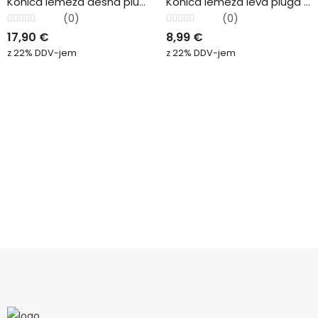
Konica lemeža desna pluga Pottinger
Konica lemeža leva pluga Kverneland
(0)
(0)
Ocenjeno
Ocenjeno
17,90
€
8,99
€
0
0
od
od
z 22% DDV-jem
z 22% DDV-jem
5
5