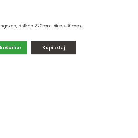
zagozda, dolžine 270mm, širine 80mm.
 košarico
Kupi zdaj