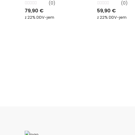
(0)
(0)
Ocenjeno
Ocenjeno
79,90
€
59,90
€
0
0
od
od
z 22% DDV-jem
z 22% DDV-jem
5
5