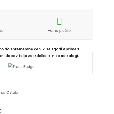
vo
Varno plačilo
ico do spremembe cen, ki se zgodi v primeru
ni dobavitelja za izdelke, ki niso na zalogi.
ma
,
Ostalo