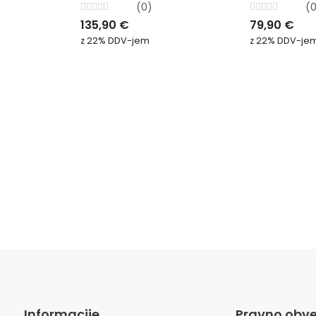
(0)
(
Ocenjeno
Ocenjeno
135,90
€
79,90
€
0
0
od
od
z 22% DDV-jem
z 22% DDV-je
5
5
Informacije
Pravno obve