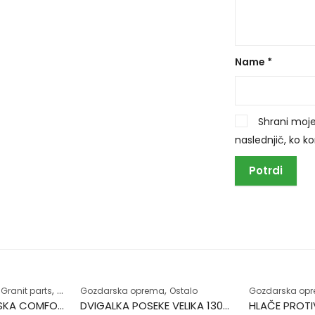
Name
*
Shrani moje
naslednjič, ko 
,
,
,
Granit parts
Zaščitna oprema
Gozdarska oprema
Ostalo
Gozdarska op
ČELADA GOZDARSKA COMFORT
DVIGALKA POSEKE VELIKA 1300MM