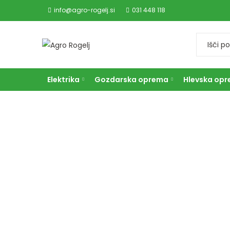
info@agro-rogelj.si
031 448 118
Elektrika
Gozdarska oprema
Hlevska op