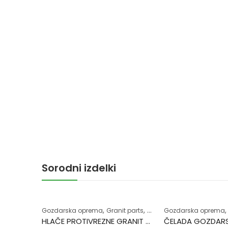
Sorodni izdelki
,
,
Gozdarska oprema
Granit parts
Zaščitna oprema
Gozdarska oprema
HLAČE PROTIVREZNE GRANIT 54 Z OPRSNIKOM