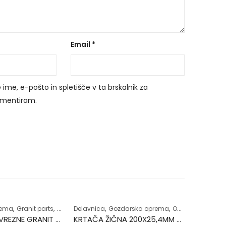
Email
*
 ime, e-pošto in spletišče v ta brskalnik za
komentiram.
,
,
,
,
,
rema
Granit parts
Zaščitna oprema
Delavnica
Gozdarska oprema
Ostalo
Ročno or
HLAČE PROTIVREZNE GRANIT 60 Z OPRSNIKOM
KRTAČA ŽIČNA 200X25,4MM KOSILNICE