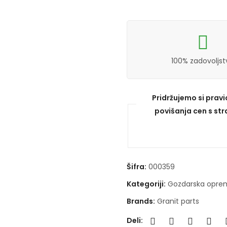
100% zadovoljst
Pridržujemo si prav
povišanja cen s stra
Šifra:
000359
Kategoriji:
Gozdarska opre
Brands:
Granit parts
Deli: