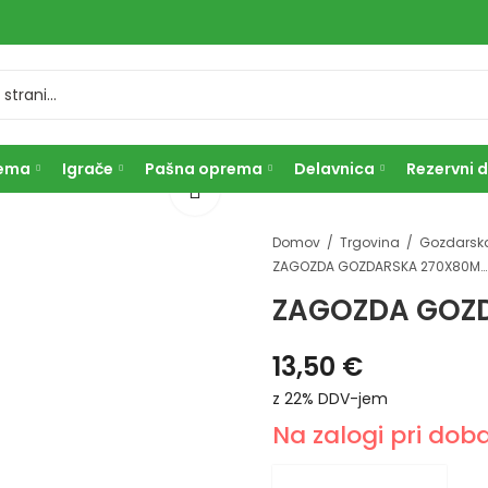
rema
Igrače
Pašna oprema
Delavnica
Rezervni d
Domov
Trgovina
ZAGOZDA GOZDARSKA 270X80MM
ZAGOZDA GOZ
13,50
€
z 22% DDV-jem
Na zalogi pri doba