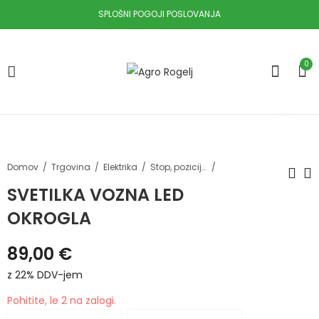
SPLOŠNI POGOJI POSLOVANJA
0
Domov
Trgovina
Elektrika
Stop, pozicijske in ostale luči
SVETILKA VOZNA LED
OKROGLA
NOGA PODPORNA
LUČ ROTACIJSKA
855MM 5,4T
MAGNETNA LED
89,00
€
AKU BISER
140,30
€
z 22%
59,90
€
z 22%
DDV-jem
DDV-jem
z 22% DDV-jem
Pohitite, le 2 na zalogi.