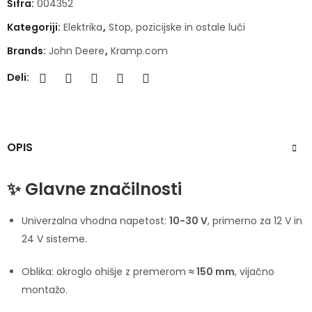
Šifra:
004352
Kategoriji:
Elektrika
,
Stop, pozicijske in ostale luči
Brands:
John Deere
,
Kramp.com
Deli:
OPIS
✨ Glavne značilnosti
Univerzalna vhodna napetost:
10-30 V
, primerno za 12 V in
24 V sisteme.
Oblika: okroglo ohišje z premerom
≈ 150 mm
, vijačno
montažo.