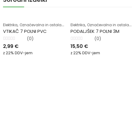
,
,
Elektrika
Označevalna in ostala oprema
Elektrika
Označevalna in ostala oprema
VTIKAČ 7 POLNI PVC
PODALJŠEK 7 POLNI 3M
(0)
(0)
Ocenjeno
Ocenjeno
2,99
€
15,50
€
0
0
od
od
z 22% DDV-jem
z 22% DDV-jem
5
5