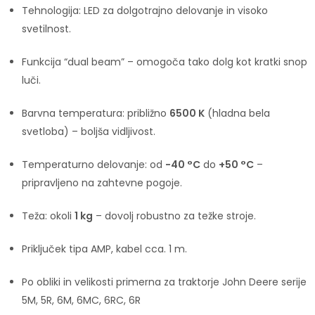
Tehnologija: LED za dolgotrajno delovanje in visoko
svetilnost.
Funkcija “dual beam” – omogoča tako dolg kot kratki snop
luči.
Barvna temperatura: približno
6500 K
(hladna bela
svetloba) – boljša vidljivost.
Temperaturno delovanje: od
-40 °C
do
+50 °C
–
pripravljeno na zahtevne pogoje.
Teža: okoli
1 kg
– dovolj robustno za težke stroje.
Priključek tipa AMP, kabel cca. 1 m.
Po obliki in velikosti primerna za traktorje John Deere serije
5M, 5R, 6M, 6MC, 6RC, 6R