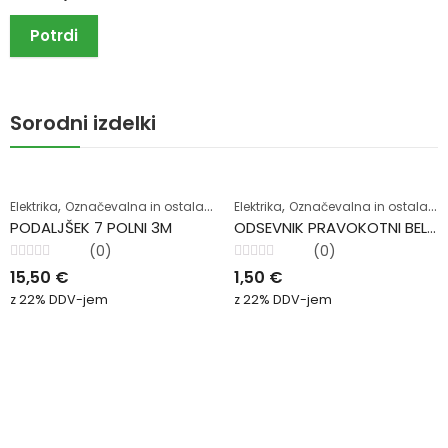
Sorodni izdelki
,
,
Elektrika
Označevalna in ostala oprema
Elektrika
Označevalna in ostala oprema
PODALJŠEK 7 POLNI 3M
ODSEVNIK PRAVOKOTNI BELI SAMOLEPILNI
(0)
(0)
Ocenjeno
Ocenjeno
15,50
€
1,50
€
0
0
od
od
z 22% DDV-jem
z 22% DDV-jem
5
5