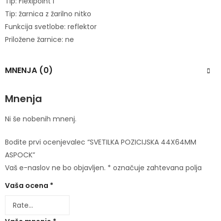
Tip: Flexipoint I
Tip: žarnica z žarilno nitko
Funkcija svetlobe: reflektor
Priložene žarnice: ne
MNENJA (0)
Mnenja
Ni še nobenih mnenj.
Bodite prvi ocenjevalec “SVETILKA POZICIJSKA 44X64MM
ASPOCK”
Vaš e-naslov ne bo objavljen.
*
označuje zahtevana polja
Vaša ocena
*