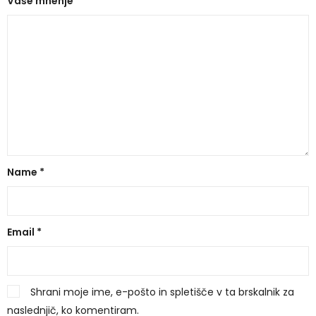
Vaše mnenje
*
Name
*
Email
*
Shrani moje ime, e-pošto in spletišče v ta brskalnik za
naslednjič, ko komentiram.