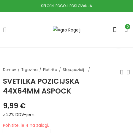
SPLOŠNI POGOJI POSLOVANJA
0
Domov
Trgovina
Elektrika
Stop, pozicijske in ostale luči
SVETILKA POZICIJSKA
44X64MM ASPOCK
SPREJ MARKIRNI RDEČ
LUČ STOP DESNA
500ML
PRAVOKOTNA
9,99
€
JCB
8,99
€
z 22% DDV-
39,90
€
z 22%
jem
DDV-jem
z 22% DDV-jem
Pohitite, le 4 na zalogi.