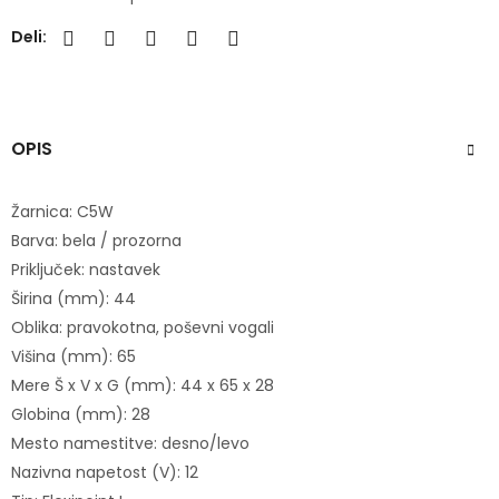
Deli:
OPIS
Žarnica: C5W
Barva: bela / prozorna
Priključek: nastavek
Širina (mm): 44
Oblika: pravokotna, poševni vogali
Višina (mm): 65
Mere Š x V x G (mm): 44 x 65 x 28
Globina (mm): 28
Mesto namestitve: desno/levo
Nazivna napetost (V): 12