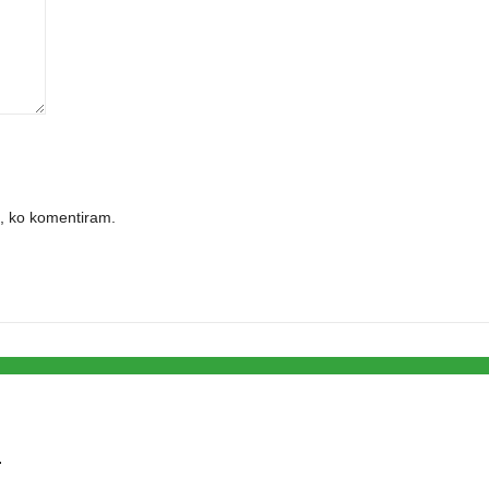
č, ko komentiram.
N