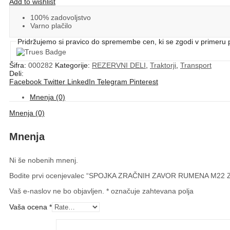
Add to wishlist
100% zadovoljstvo
Varno plačilo
Pridržujemo si pravico do spremembe cen, ki se zgodi v primeru pov
Šifra:
000282
Kategorije:
REZERVNI DELI
,
Traktorji
,
Transport
Deli:
Facebook
Twitter
LinkedIn
Telegram
Pinterest
Mnenja (0)
Mnenja (0)
Mnenja
Ni še nobenih mnenj.
Bodite prvi ocenjevalec “SPOJKA ZRAČNIH ZAVOR RUMENA M22
Vaš e-naslov ne bo objavljen.
*
označuje zahtevana polja
Vaša ocena
*