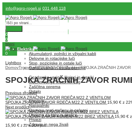
info@agro-rogelj.si
031 448 118
SPLOŠNI POGOJI POSLOVANJA
Search
SPLOŠNI POGOJI POSLOVANJA
0
0
Meni
Elektrika
0
Akumulatorji, polnilci in vžigalni kabli
Delovne in rotacijske luči
Lightbox
Stop, pozicijske in ostale luči
Domov
Trgovina
REZERVNI DELI
Traktorji
SPOJKA ZRAČNIH ZAVOR
Označevalna in ostala oprema
Gozdarska oprema
Gozdarske verige, škripci in drsniki
SPOJKA ZRAČNIH ZAVOR RUME
Meči in verige motornih žag
Zaščitna oprema
Ostalo
Previous product
Hlevska oprema
Krmilniki
SPOJKA ZRAČNIH ZAVOR RDEČA M22 Z VENTILOM
15,90
€
z 22
Napajalniki
Next product
Oprema proti mrčesu in golazni
Oprema za hlev in okolico
SPOJKA ZRAČNIH ZAVOR RUMENA M22 BREZ VENTILA
15,90
€
z
Privezi
Zdravje in nega živali
15,90
€
z 22% DDV-jem
Igrače