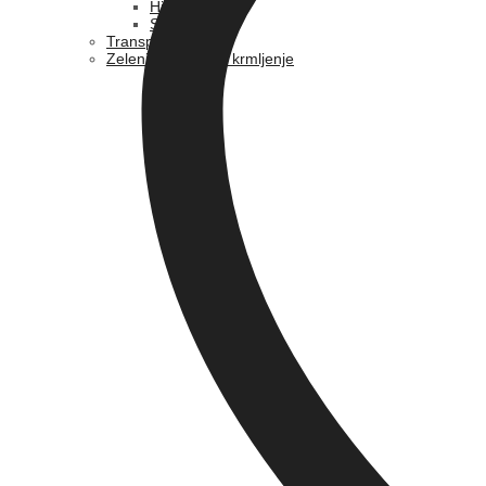
Hidravlika
Sedeži
Transport
Zeleni program in krmljenje