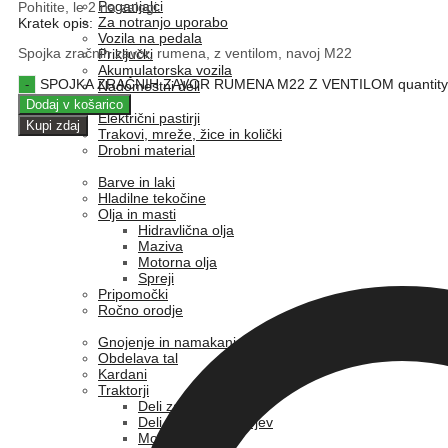
Poganjalci
Pohitite, le 2 na zalogi.
Za notranjo uporabo
Kratek opis:
Vozila na pedala
Spojka zračnih zavor, rumena, z ventilom, navoj M22
Priključki
Akumulatorska vozila
SPOJKA ZRAČNIH ZAVOR RUMENA M22 Z VENTILOM quantity
Nadomestni deli
Pašna oprema
Dodaj v košarico
Električni pastirji
Kupi zdaj
Trakovi, mreže, žice in količki
Drobni material
Delavnica
Barve in laki
Hladilne tekočine
Olja in masti
Hidravlična olja
Maziva
Motorna olja
Spreji
Pripomočki
Ročno orodje
Rezervni deli
Gnojenje in namakanje
Obdelava tal
Kardani
Traktorji
Deli za kabine
Deli za priklop strojev
Motor