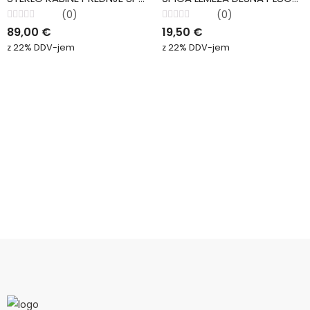
(0)
(0)
Ocenjeno
Ocenjeno
89,00
€
19,50
€
0
0
od
od
z 22% DDV-jem
z 22% DDV-jem
5
5