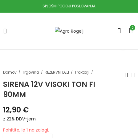
SPLOŠNI POGOJI POSLOVANJA
0
Domov
Trgovina
REZERVNI DELI
Traktorji
SIRENA 12V VISOKI TON FI
90MM
ŽAROMET SPREDNJI
ŠČETKA MAZALNA
DESNI ŠTORE
BALIRKE KRONE
12,90
€
15,25
13,42
€
z 22% DDV-
€
z 22% DDV-
jem
jem
z 22% DDV-jem
Pohitite, le 1 na zalogi.