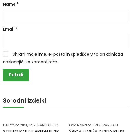
Name
*
Email
*
Shrani moje ime, e-pošto in spletišče v ta brskalnik za
naslednjič, ko komentiram.
Sorodni izdelki
,
,
,
Deli za kabine
REZERVNI DELI
Traktorji
Obdelava tal
REZERVNI DELI
STEKLO KABINE PREDNJE SPODNJE DESNO NH
ŠPICA LEMEŽA DESNA PLUGA KUHN