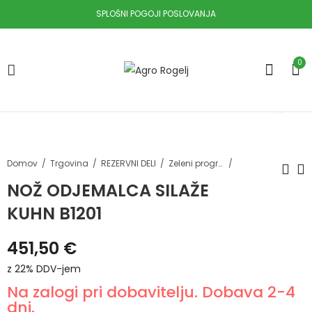
SPLOŠNI POGOJI POSLOVANJA
0
Domov
Trgovina
REZERVNI DELI
Zeleni program in krmljenje
NOŽ ODJEMALCA SILAŽE
KUHN B1201
NOŽ KOSILNICE
NOŽ BALIRKE DEUTZ
95X45MM KUHN
FAHR MP
451,50
€
DESNI
29,28
€
z 22% DDV-
1,65
€
z 22% DDV-
jem
jem
z 22% DDV-jem
Na zalogi pri dobavitelju. Dobava 2-4
dni.