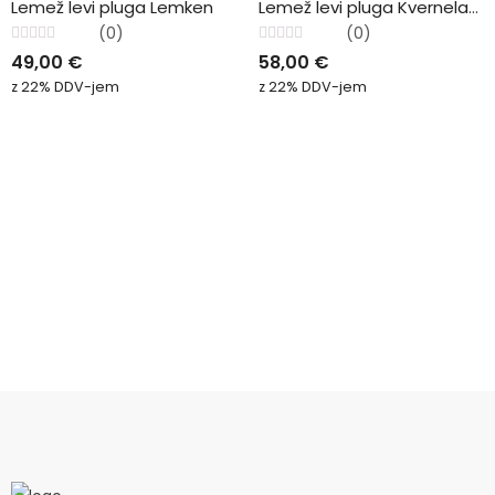
Lemež levi pluga Lemken
Lemež levi pluga Kverneland
(0)
(0)
Ocenjeno
Ocenjeno
49,00
€
58,00
€
0
0
od
od
z 22% DDV-jem
z 22% DDV-jem
5
5