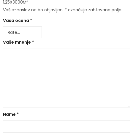
1,25X3000M”
Vaš e-naslov ne bo objavljen.
*
označuje zahtevana polja
Vaša ocena
*
Vaše mnenje
*
Name
*