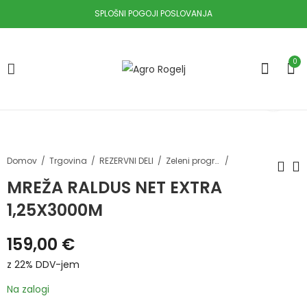
SPLOŠNI POGOJI POSLOVANJA
0
Domov
Trgovina
REZERVNI DELI
Zeleni program in krmljenje
MREŽA RALDUS NET EXTRA
1,25X3000M
MREŽA RALDUS NET
KARDAN DIREKTNI
EXTRA 1,23X3000M
30,2X79,6MM
159,00
€
710MM
159,00
€
z 22%
133,90
€
z 22%
DDV-jem
DDV-jem
z 22% DDV-jem
Na zalogi