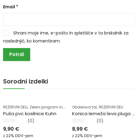
Email
*
Shrani moje ime, e-pošto in spletišče v ta brskalnik za
naslednjič, ko komentiram.
Sorodni izdelki
,
,
REZERVNI DELI
Zeleni program in krmljenje
Obdelava tal
REZERVNI DELI
Puša pvc kosilnice Kuhn
Konica lemeža leva pluga Kverneland
(0)
(0)
Ocenjeno
Ocenjeno
9,90
€
8,99
€
0
0
od
od
z 22% DDV-jem
z 22% DDV-jem
5
5