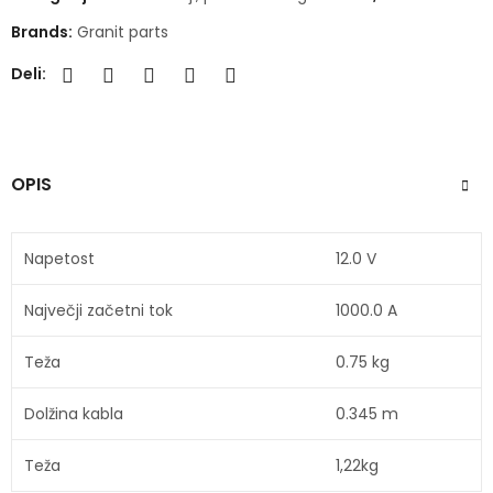
Brands:
Granit parts
Deli:
OPIS
Napetost
12.0 V
Največji začetni tok
1000.0 A
Teža
0.75 kg
Dolžina kabla
0.345 m
Teža
1,22
kg