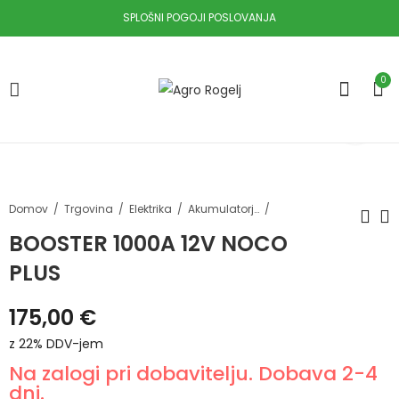
SPLOŠNI POGOJI POSLOVANJA
0
Domov
Trgovina
Elektrika
Akumulatorji, polnilci in vžigalni kabli
BOOSTER 1000A 12V NOCO
PLUS
BOOSTER 1250A 12V
POLNILNIK
NOCO X
AKUMULATORJE
175,00
€
IDEAL 10A
205,00
€
z 22%
79,00
€
z 22%
DDV-jem
DDV-jem
z 22% DDV-jem
Na zalogi pri dobavitelju. Dobava 2-4
dni.