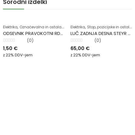
Sorodni izdelki
,
,
Elektrika
Označevalna in ostala oprema
Elektrika
Stop, pozicijske in ostale luči
ODSEVNIK PRAVOKOTNI RDEČ SAMOLEPILNI
LUČ ZADNJA DESNA STEYR 9000
(0)
(0)
Ocenjeno
Ocenjeno
1,50
€
65,00
€
0
0
od
od
z 22% DDV-jem
z 22% DDV-jem
5
5