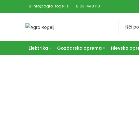
info@agro-rogelj.si
031 448 118
Elektrika
Gozdarska oprema
Hlevska op