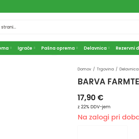
rema
Igrače
Pašna oprema
Delavnica
Rezervni d
Domov
Trgovina
Delavnica
BARVA FARMTEC
17,90
€
z 22% DDV-jem
Na zalogi pri doba