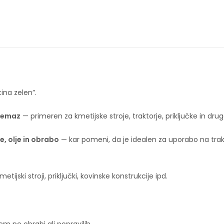
ina zelen”.
premaz
— primeren za kmetijske stroje, traktorje, priključke in dru
, olje in obrabo
— kar pomeni, da je idealen za uporabo na trakto
kmetijski stroji, priključki, kovinske konstrukcije ipd.