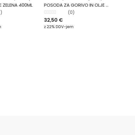
 ZELENA 400ML
POSODA ZA GORIVO IN OLJE 5,5L/3L
0)
(0)
Ocenjeno
32,50
€
0
od
m
z 22% DDV-jem
5
Delavnica
MAZALI
Ocenjeno
25,90
0
od
z 22% DD
5