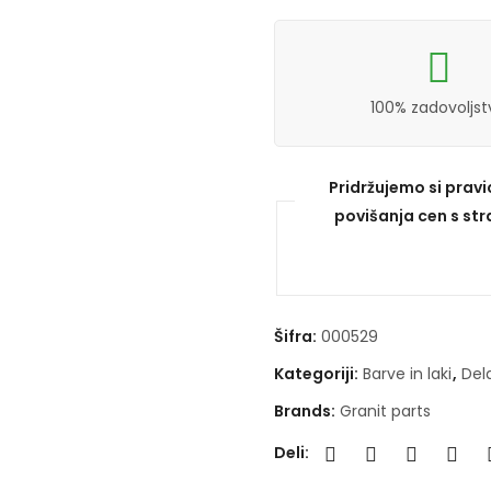
100% zadovoljst
Pridržujemo si prav
povišanja cen s stra
Šifra:
000529
Kategoriji:
Barve in laki
,
Del
Brands:
Granit parts
Deli: