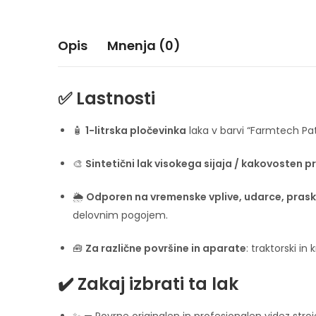
Opis
Mnenja (0)
✅ Lastnosti
🧴
1-litrska pločevinka
laka v barvi “Farmtech Pat
🎨
Sintetični lak visokega sijaja / kakovosten 
🌦️
Odporen na vremenske vplive, udarce, praske
delovnim pogojem.
🧰
Za različne površine in aparate
: traktorski in 
✔️ Zakaj izbrati ta lak