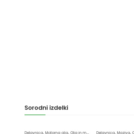
Sorodni izdelki
,
,
,
,
Delavnica
Motorna olja
Olja in masti
Delavnica
Maziva
O