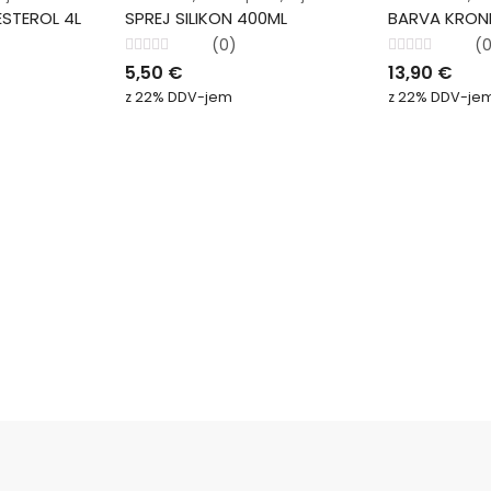
ESTEROL 4L
SPREJ SILIKON 400ML
BARVA KRONE
(0)
(
Ocenjeno
Ocenjeno
5,50
€
13,90
€
0
0
od
od
z 22% DDV-jem
z 22% DDV-je
5
5