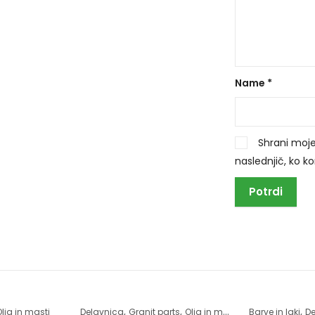
Name
*
Shrani moje
naslednjič, ko 
,
,
,
,
lja in masti
Delavnica
Granit parts
Olja in masti
Spreji
Barve in laki
De