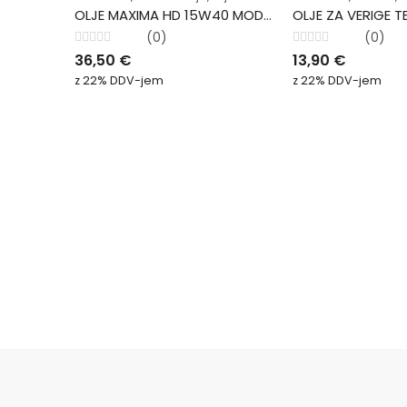
OLJE MAXIMA HD 15W40 MODRIČA 10L
OLJE ZA VERIGE T
(0)
(0)
Ocenjeno
Ocenjeno
36,50
€
13,90
€
0
0
od
od
z 22% DDV-jem
z 22% DDV-jem
5
5