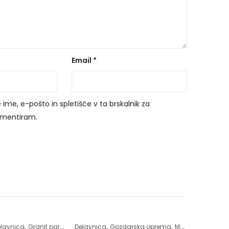
Email
*
 ime, e-pošto in spletišče v ta brskalnik za
komentiram.
,
,
,
,
lavnica
Granit parts
Delavnica
Gozdarska oprema
Motorne žage
Os