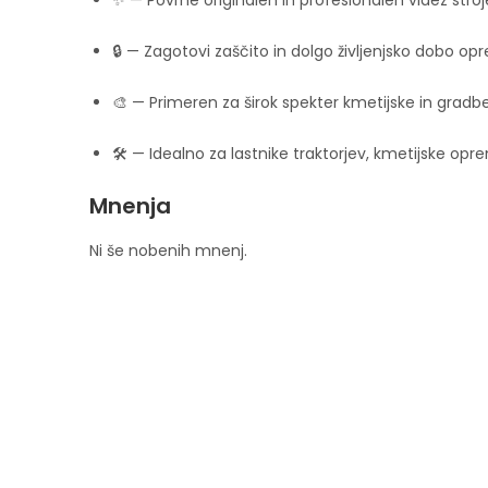
✨ — Povrne originalen in profesionalen videz stroj
🔒 — Zagotovi zaščito in dolgo življenjsko dobo opr
🎨 — Primeren za širok spekter kmetijske in grad
🛠️ — Idealno za lastnike traktorjev, kmetijske opr
Mnenja
Ni še nobenih mnenj.