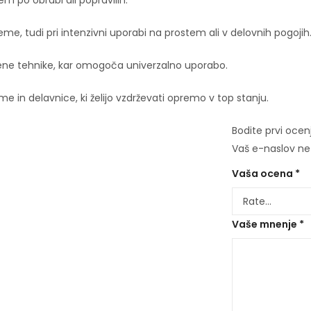
em po obrabi ali popravilih.
eme, tudi pri intenzivni uporabi na prostem ali v delovnih pogojih
bene tehnike, kar omogoča univerzalno uporabo.
eme in delavnice, ki želijo vzdrževati opremo v top stanju.
Bodite prvi oce
Vaš e-naslov ne 
Vaša ocena
*
Vaše mnenje
*