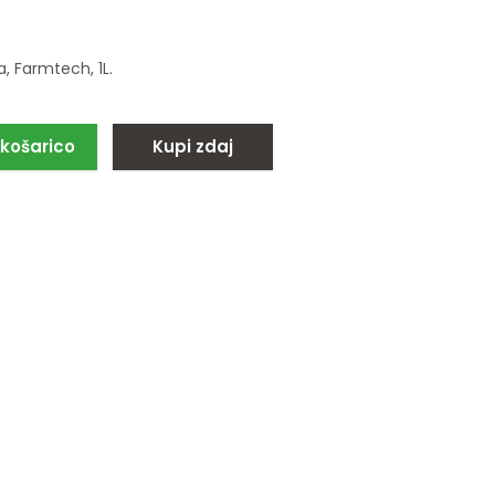
, Farmtech, 1L.
 košarico
Kupi zdaj