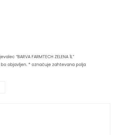
.
njevalec “BARVA FARMTECH ZELENA 1L”
bo objavljen.
*
označuje zahtevana polja