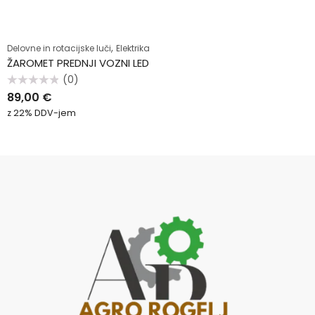
,
Delovne in rotacijske luči
Elektrika
ŽAROMET PREDNJI VOZNI LED
(0)
Ocenjeno
89,00
€
0
od
z 22% DDV-jem
5