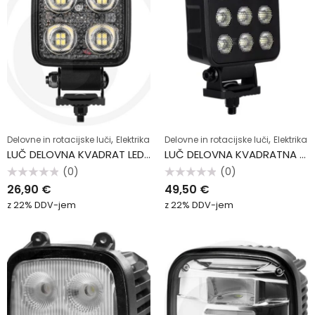
,
,
Delovne in rotacijske luči
Elektrika
Delovne in rotacijske luči
Elektrika
LUČ DELOVNA KVADRAT LED 24W 2976LM
LUČ DELOVNA KVADRATNA 90W 6800LM
(0)
(0)
Ocenjeno
Ocenjeno
26,90
€
49,50
€
0
0
od
od
z 22% DDV-jem
z 22% DDV-jem
5
5