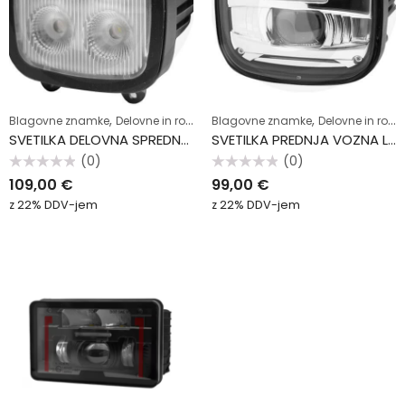
,
,
,
,
Blagovne znamke
Delovne in rotacijske luči
Blagovne znamke
Elektrika
John Deere
Delovne in rotacijske luči
SVETILKA DELOVNA SPREDNJA BOČNA LED JD
SVETILKA PREDNJA VOZNA LED JD
(0)
(0)
Ocenjeno
Ocenjeno
109,00
€
99,00
€
0
0
od
od
z 22% DDV-jem
z 22% DDV-jem
5
5