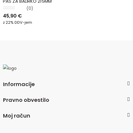
PAS ZA BALIRKO 215MM
(0)
Ocenjeno
45,90
€
0
od
z 22% DDV-jem
5
Informacije
Pravno obvestilo
Moj račun